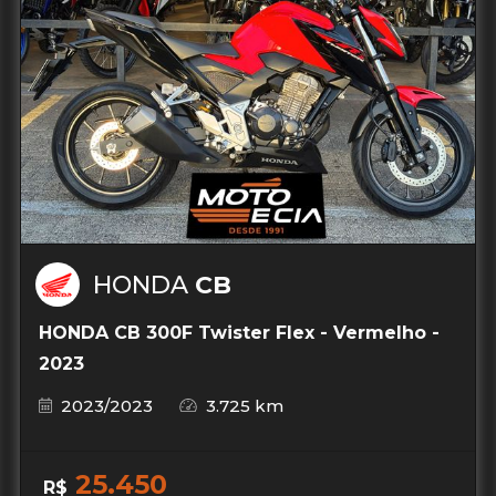
HONDA
CB
HONDA CB 300F Twister Flex - Vermelho -
2023
2023/2023
3.725 km
25.450
R$