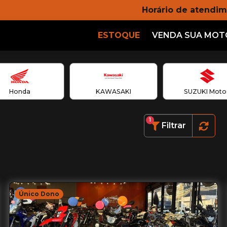
Horário de atendim
ESTOQUE
VENDA SUA MOT
Honda
KAWASAKI
SUZUKI Moto
1
Filtrar
Único Dono