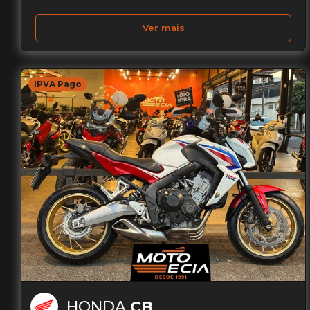
Ver mais
IPVA Pago
HONDA
CB