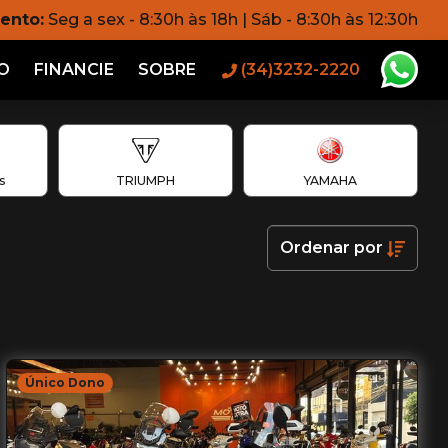
ento:
Seg a sex - 8:30h às 18h | Sáb - 8:30h às 12:30h
O
FINANCIE
SOBRE
(34)3232-2220
s
TRIUMPH
YAMAHA
Ordenar
por
Único Dono