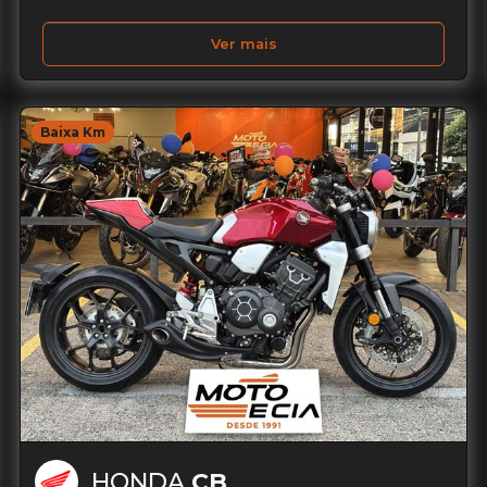
Ver mais
Baixa Km
HONDA
CB