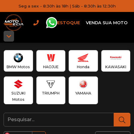
Seg a sex - 8:30h às 18h | Sáb - 8:30h às 12:30h
ESTOQUE
VENDA SUA MOTO
BMW Motos
HAOJUE
Honda
KAWASAKI
SUZUKI
TRIUMPH
YAMAHA
Motos