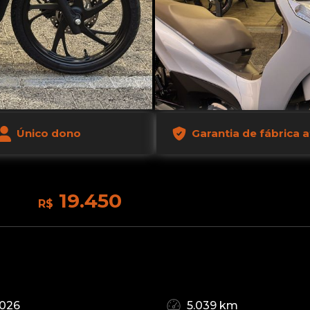
Único dono
Garantia de fábrica 
19.450
R$
026
5.039 km