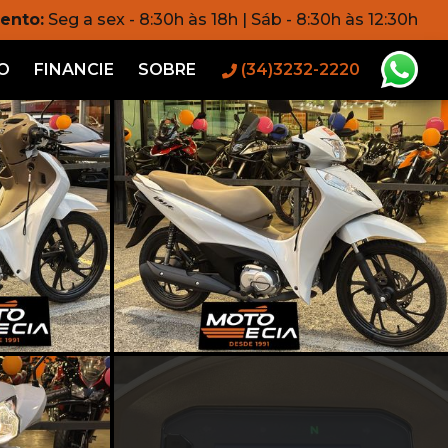
ento:
Seg a sex - 8:30h às 18h | Sáb - 8:30h às 12:30h
O
FINANCIE
SOBRE
(34)3232-2220