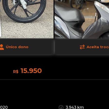
Único dono
Aceita troc
15.950
R$
2020
3.943 km