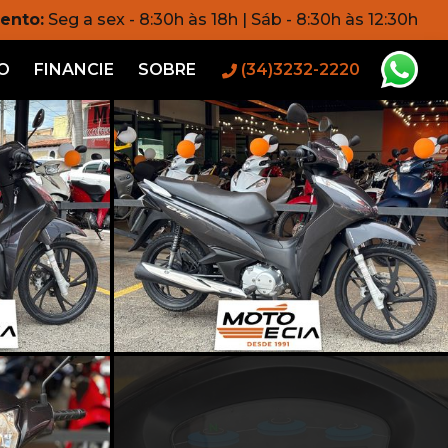
ento:
Seg a sex - 8:30h às 18h | Sáb - 8:30h às 12:30h
O
FINANCIE
SOBRE
(34)3232-2220