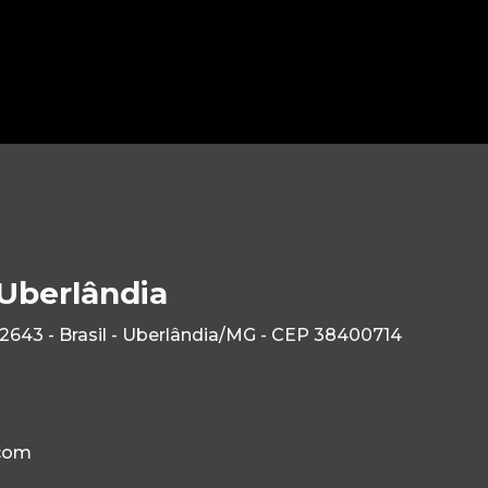
 Uberlândia
2643 - Brasil - Uberlândia/MG - CEP 38400714
com