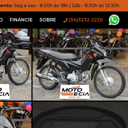
ento:
Seg a sex - 8:30h às 18h | Sáb - 8:30h às 12:30h
O
FINANCIE
SOBRE
(34)3232-2220